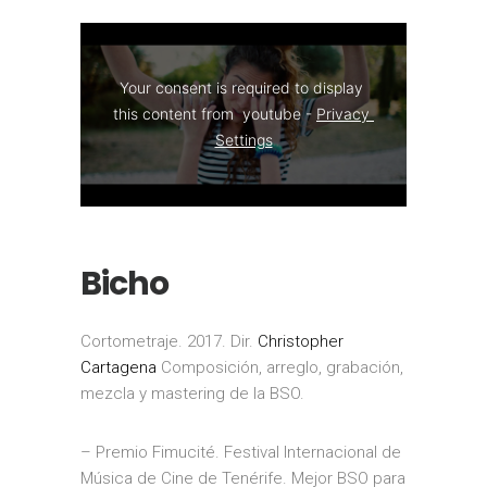
Your consent is required to display 
this content from  youtube - 
Privacy 
Settings
Bicho
Cortometraje. 2017. Dir.
Christopher
Cartagena
Composición, arreglo, grabación,
mezcla y mastering de la BSO.
– Premio Fimucité. Festival Internacional de
Música de Cine de Tenérife. Mejor BSO para